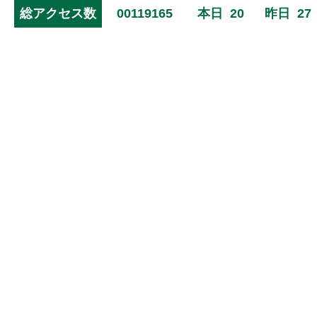
総アクセス数
00119165
本日
20
昨日
27