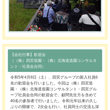
【会社行事】歓迎会
（（株）四宮造園・（株）北海道造園コンサルタ
ント・社員会合同）
令和5年4月8日（土）、四宮グループの新入社員6
名の歓迎会を行いました。今回は（株）四宮造
園・（株）北海道造園コンサルタント・四宮グル
ープ社員会合同の歓迎会で、顧問先生方を含めて
40名の参加者で行いました。令和元年以来の久し
ぶりの開催で、2次会も行い、社員同士の交流も深