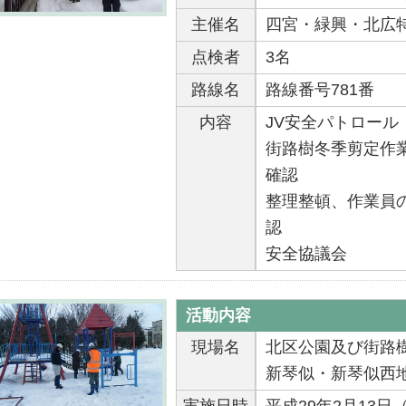
主催名
四宮・緑興・北広
点検者
3名
路線名
路線番号781番 1
内容
JV安全パトロール
街路樹冬季剪定作
確認
整理整頓、作業員
認
安全協議会
活動内容
現場名
北区公園及び街路
新琴似・新琴似西