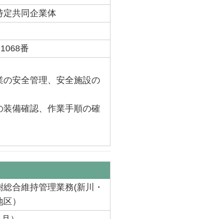
特定共同企業体
068番
業の安全管理、安全施設の
の装備確認、作業手順の確
樹総合維持管理業務(新川・
地区）