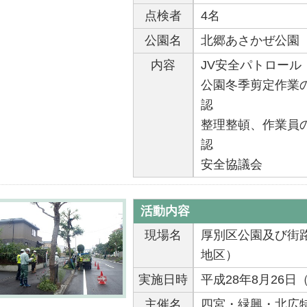
点検者
4名
公園名
北郷あさかぜ公園
内容
JV安全パトロール
公園冬季剪定作業
認
整理整頓、作業員
認
安全協議会
活動内容
現場名
厚別区公園及び街
地区）
実施日時
平成28年8月26日
主催名
四宮・緑興・北広