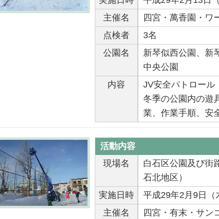
実施日時
平成29年2月13日
主催名
四宮・萬香園・ワ
点検者
3名
公園名
新琴似西公園、新
中央公園
内容
JV安全パトロール
冬季の公園内の遊
業、作業手順、安
活動内容
現場名
白石区公園及び街
石北地区）
実施日時
平成29年2月9日（
主催名
四宮・有末・サン