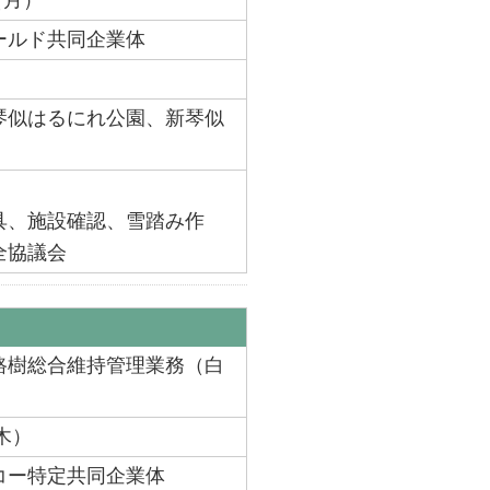
（月）
ールド共同企業体
琴似はるにれ公園、新琴似
具、施設確認、雪踏み作
全協議会
路樹総合維持管理業務（白
木）
コー特定共同企業体