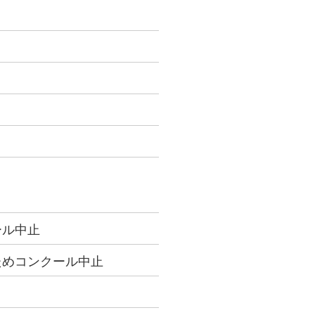
ール中止
ためコンクール中止