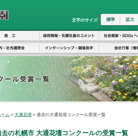
文字のサイズ
ホーム
>
大通花壇
> 過去の大通花壇コンクール受賞一覧
過去の札幌市 大通花壇コンクールの受賞一覧